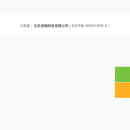
小黑屋
|
北京优锘科技有限公司
(
京ICP备13053130号-5
)