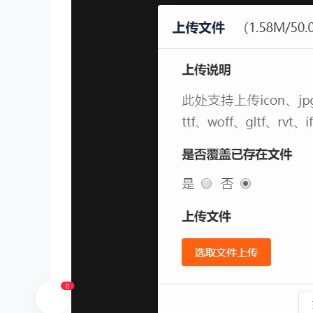
ud
io
0