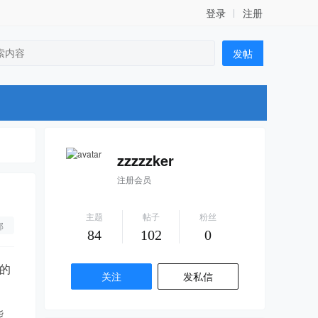
登录
注册
发帖
zzzzzker
注册会员
主题
帖子
粉丝
部
84
102
0
站的
关注
发私信
。
能