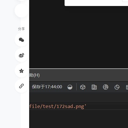
分享
森
工