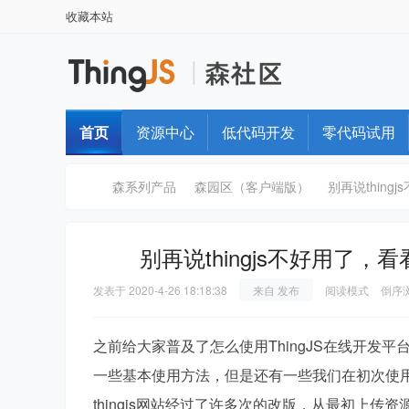
收藏本站
首页
资源中心
低代码开发
零代码试用
森系列产品
森园区（客户端版）
别再说thingj
别再说thingjs不好用了，
T
›
›
›
发表于
2020-4-26 18:18:38
来自 发布
阅读模式
倒序
之前给大家普及了怎么使用ThingJS在线开发平台中
一些基本使用方法，但是还有一些我们在初次使
thingjs网站经过了许多次的改版，从最初上