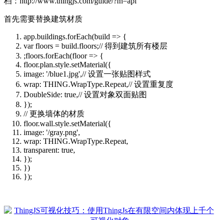
档：http://www.thingjs.com/guide/?m=api
首先需要替换建筑材质
app.buildings.forEach(build => {
var floors = build.floors;// 得到建筑所有楼层
;floors.forEach(floor => {
floor.plan.style.setMaterial({
image: '/blue1.jpg',// 设置一张贴图样式
wrap: THING.WrapType.Repeat,// 设置重复度
DoubleSide: true,// 设置对象双面贴图
});
// 更换墙体的材质
floor.wall.style.setMaterial({
image: '/gray.png',
wrap: THING.WrapType.Repeat,
transparent: true,
});
})
});