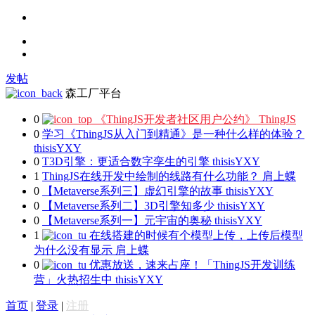
发帖
森工厂平台
0
《ThingJS开发者社区用户公约》
ThingJS
0
学习《ThingJS从入门到精通》是一种什么样的体验？
thisisYXY
0
T3D引擎：更适合数字孪生的引擎
thisisYXY
1
ThingJS在线开发中绘制的线路有什么功能？
肩上蝶
0
【Metaverse系列三】虚幻引擎的故事
thisisYXY
0
【Metaverse系列二】3D引擎知多少
thisisYXY
0
【Metaverse系列一】元宇宙的奥秘
thisisYXY
1
在线搭建的时候有个模型上传，上传后模型
为什么没有显示
肩上蝶
0
优惠放送，速来占座！「ThingJS开发训练
营」火热招生中
thisisYXY
首页
|
登录
|
注册