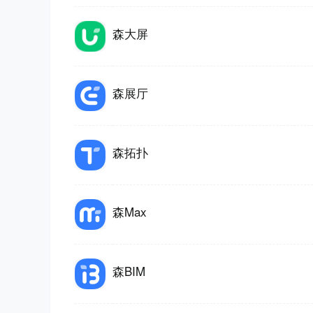
森大屏
森展厅
di
森拓扑
森Max
森BIM
o