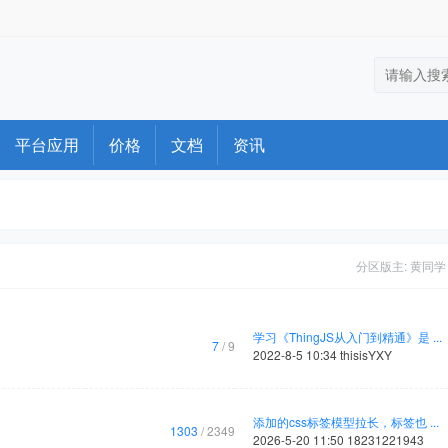
平台应用
价格
文档
资讯
分区版主:
黄同学
学习《ThingJS从入门到精通》是 ...
7
/ 9
2022-8-5 10:34
thisisYXY
添加的css标签模型拉长，标签也 ...
1303
/ 2349
2026-5-20 11:50
18231221943