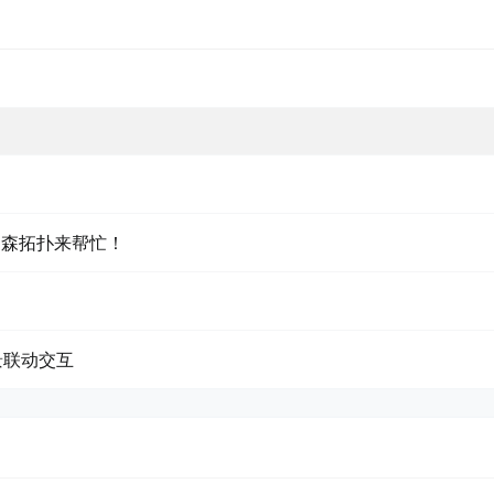
？森拓扑来帮忙！
景联动交互