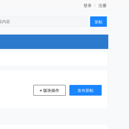
登录
注册
发帖
≡ 版块操作
发布新帖