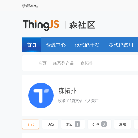
收藏本站
首页
资源中心
低代码开发
零代码试用
首页
森系列产品
森拓扑
森拓扑
T
»
›
›
收录了4篇文章 · 0人关注
全部
FAQ
求助
1
分享
3
发布