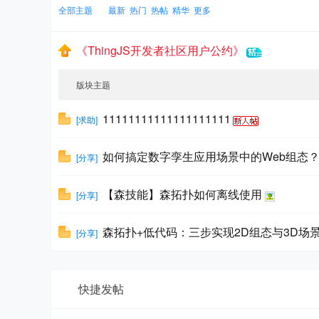
全部主题
最新
热门
热帖
精华
更多
hi
《ThingJS开发者社区用户公约》
版块主题
11111111111111111111
[
求助
]
如何搞定数字孪生应用场景中的Web组态
[
分享
]
ng
【森技能】森拓扑如何离线使用
[
分享
]
森拓扑+低代码：三步实现2D组态与3D场
[
分享
]
快捷发帖
St