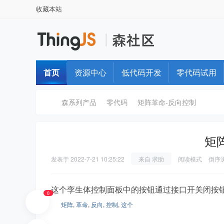
收藏本站
首页
资源中心
低代码开发
零代码试用
森系列产品
零代码
矩阵革命-反向控制
矩
T
›
›
›
发表于
2022-7-21 10:25:22
来自 求助
阅读模式
倒序
这个孪生体控制面板中的按钮通过接口开关闭按
0
矩阵
,
革命
,
反向
,
控制
,
这个