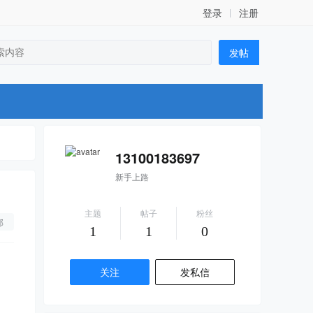
登录
注册
发帖
13100183697
新手上路
主题
帖子
粉丝
部
1
1
0
关注
发私信