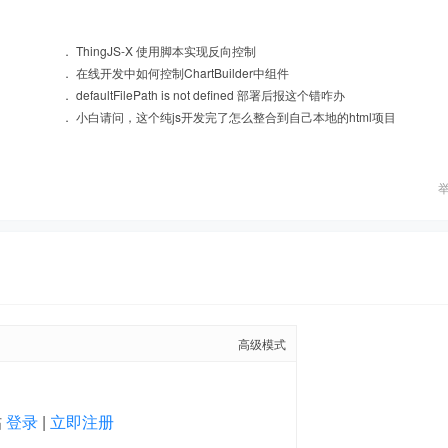
．
ThingJS-X 使用脚本实现反向控制
．
在线开发中如何控制ChartBuilder中组件
．
defaultFilePath is not defined 部署后报这个错咋办
．
小白请问，这个纯js开发完了怎么整合到自己本地的html项目
高级模式
帖
登录
|
立即注册