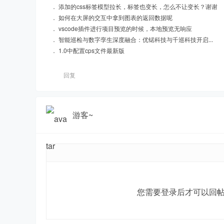
．
添加的css标签模型拉长，标签也变长，怎么不让变长？谢谢
．
如何在大屏的交互中拿到图表的返回数据呢
．
vscode插件进行项目预览的时候，本地预览无响应
．
智能巡检与数字孪生深度融合：优锘科技与千巡科技开启...
．
1.0中配置cps文件最新版
森
回复
游客~
工
您需要登录后才可以回