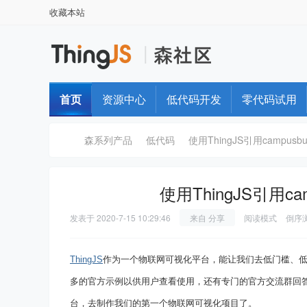
收藏本站
首页
资源中心
低代码开发
零代码试用
森系列产品
低代码
使用ThingJS引用campusb
使用ThingJS引用c
T
›
›
›
发表于
2020-7-15 10:29:46
来自 分享
阅读模式
倒序
ThingJS
作为一个物联网可视化平台，能让我们去低门槛、低成
多的官方示例以供用户查看使用，还有专门的官方交流群回答用户
台，去制作我们的第一个物联网可视化项目了。