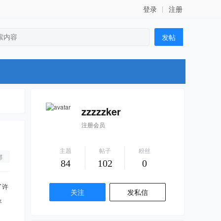
登录
注册
发帖
zzzzzker
注册会员
主题
帖子
粉丝
部
84
102
0
了许
关注
发私信
平