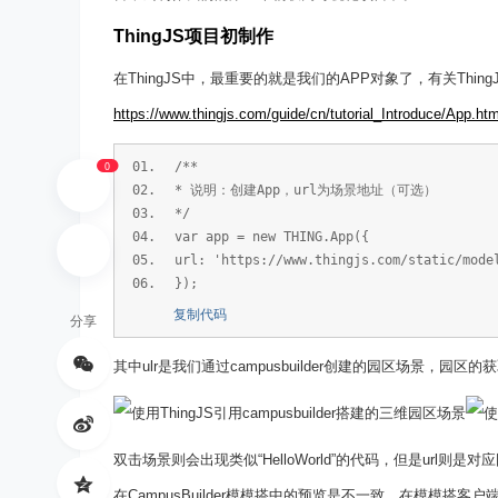
ThingJS项目初制作
hi
在ThingJS中，最重要的就是我们的APP对象了，有关Thin
https://www.thingjs.com/guide/cn/tutorial_Introduce/App.htm
0
/**
* 说明：创建App，url为场景地址（可选）
*/
var app = new THING.App({
url: 'https://www.thingjs.com/static/mo
ng
});
复制代码
分享
其中ulr是我们通过campusbuilder创建的园区场景
双击场景则会出现类似“HelloWorld”的代码，但是url则是对应
St
在CampusBuilder模模搭中的预览是不一致，在模模搭