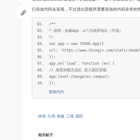
们添加代码去实现，不过进出层级所需要添加的代码非常的
/**
* 说明：创建App，url为场景地址（可选）
*/
var app = new THING.App({
url: 'https://www.thingjs.com/static/mo
});
ud
app.on('load', function (ev) {
// 场景加载完成后 进入园区层级
app.level.change(ev.campus);
});
复制代码
使用
,
引用
,
搭建
,
三维
,
园区
io
相关帖子