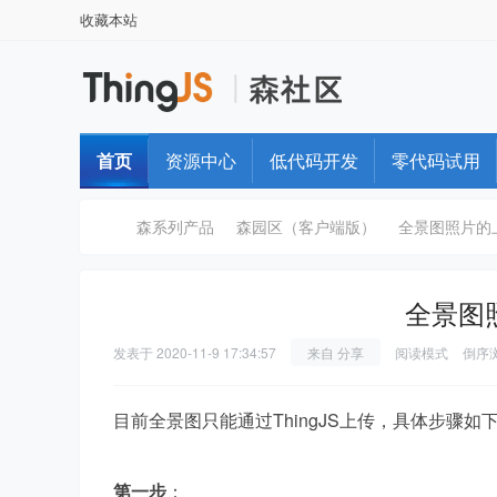
收藏本站
首页
资源中心
低代码开发
零代码试用
森系列产品
森园区（客户端版）
全景图照片的
全景图
T
›
›
›
发表于
2020-11-9 17:34:57
来自 分享
阅读模式
倒序
目前全景图只能通过ThingJS上传，具体步骤如
第一步
：