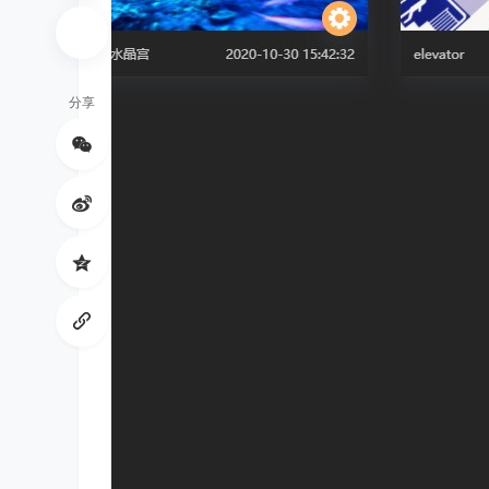
分享
森
工