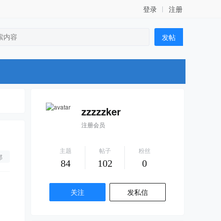
登录
注册
发帖
zzzzzker
注册会员
主题
帖子
粉丝
部
84
102
0
关注
发私信