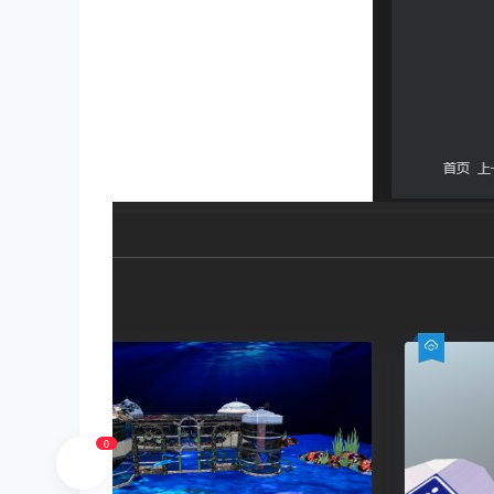
ud
io
0