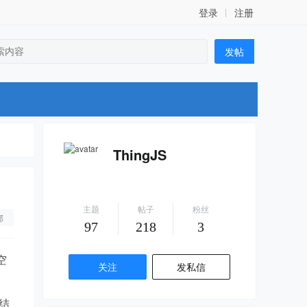
登录
注册
发帖
ThingJS
主题
帖子
粉丝
部
97
218
3
空
关注
发私信
结