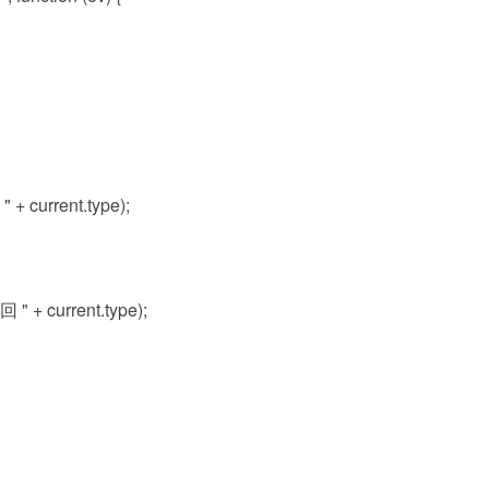
+ current.type);
" + current.type);