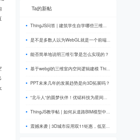
内
Ta的新帖
直
ThingJS问答 | 建筑学生自学哪些三维建模软件？
是不是多数人以为WebGL就是一个前端，所以好多招聘薪资还不如资深前端？
能否简单地说明三维引擎是怎么实现的？
空
基于webgl的三维室内空间逻辑建模 ThingJS
多
PPT未来几年的发展趋势是向3D拓展吗？
体
“北斗人“的圆梦伙伴！优锘科技为星间链路提供技术支撑 ThingJS 3D 可视化
ThingJS教学帖 | 如何从道路BIM模型中提取出数据？
震撼来袭 | 3D城市应用双11钜惠，低至688元