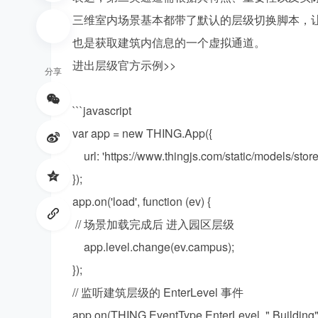
三维室内场景基本都带了默认的层级切换脚本，
也是获取建筑内信息的一个虚拟通道。
进出层级官方示例>>
分享
森
```javascript
var app = new THING.App({
url: 'https://www.thingjs.com/static/models/s
});
app.on('load', function (ev) {
// 场景加载完成后 进入园区层级
工
app.level.change(ev.campus);
});
// 监听建筑层级的 EnterLevel 事件
app.on(THING.EventType.EnterLevel, ".Building", 