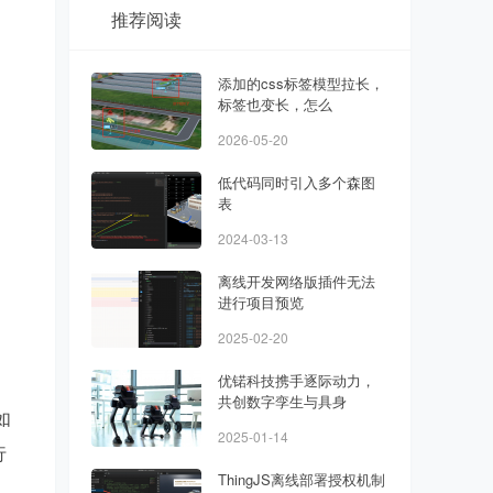
推荐阅读
添加的css标签模型拉长，
标签也变长，怎么
2026-05-20
低代码同时引入多个森图
表
2024-03-13
离线开发网络版插件无法
进行项目预览
2025-02-20
优锘科技携手逐际动力，
共创数字孪生与具身
如
2025-01-14
行
ThingJS离线部署授权机制