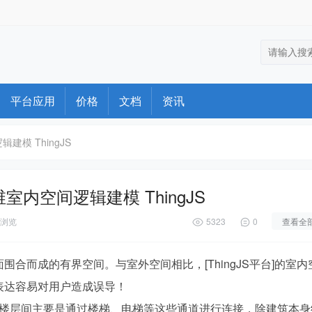
平台应用
价格
文档
资讯
建模 ThingJS
维室内空间逻辑建模 ThingJS
浏览
5323
0
查看全
合而成的有界空间。与室外空间相比，[ThingJS平台]的室内
表达容易对用户造成误导！
各楼层间主要是通过楼梯、电梯等这些通道进行连接，除建筑本身