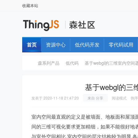
收藏本站
首页
资源中心
低代码开发
零代码试用
森系列产品
低代码
基于webgl的三维室内空间逻辑
基于webgl的三
T
›
›
›
发表于
2020-11-18 21:47:20
来自 分享
阅读模式
倒序
室内空间最直观的定义是被墙面、地板面和屋顶面围
间的三维可视化要求更加精细，如果不能很好地
与室外空间相比,室内空间的层次结构较为明显,