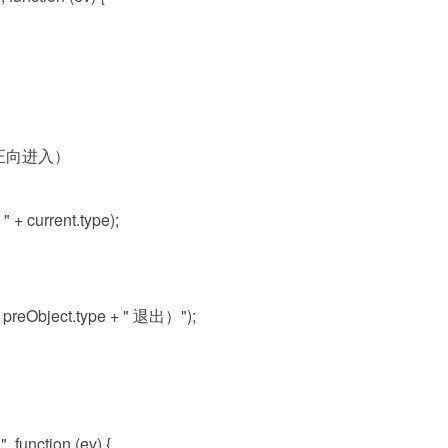
正向进入）
+ current.type);
preObject.type + " 退出）");
 function (ev) {