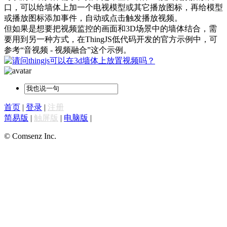
口，可以给墙体上加一个电视模型或其它播放图标，再给模型
或播放图标添加事件，自动或点击触发播放视频。
但如果是想要把视频监控的画面和3D场景中的墙体结合，需
要用到另一种方式，在ThingJS低代码开发的官方示例中，可
参考“音视频 - 视频融合”这个示例。
首页
|
登录
|
注册
简易版
|
触屏版
|
电脑版
|
© Comsenz Inc.