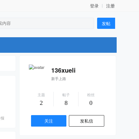
登录
注册
发帖
136xueli
新手上路
主题
帖子
粉丝
2
8
0
举报
关注
发私信