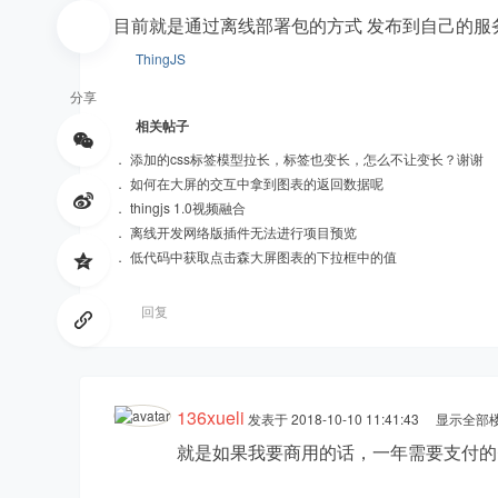
目前就是通过离线部署包的方式 发布到自己的服务器
ThingJS
分享
相关帖子
．
添加的css标签模型拉长，标签也变长，怎么不让变长？谢谢
．
如何在大屏的交互中拿到图表的返回数据呢
．
thingjs 1.0视频融合
ud
．
离线开发网络版插件无法进行项目预览
．
低代码中获取点击森大屏图表的下拉框中的值
回复
136xueli
发表于 2018-10-10 11:41:43
显示全部
io
就是如果我要商用的话，一年需要支付的费