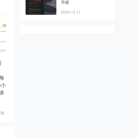
升级
2024-12-11
而
每
4小
多
举报