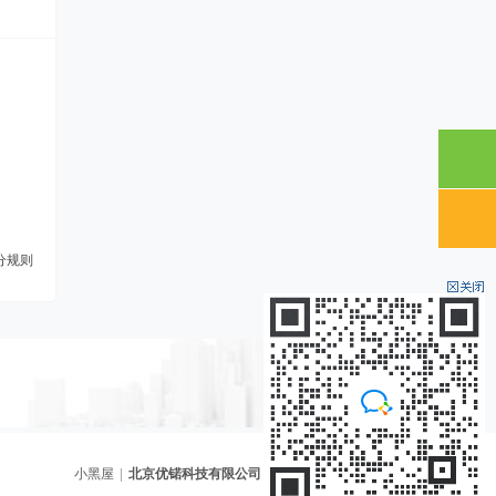
分规则
小黑屋
|
北京优锘科技有限公司
(
京ICP备13053130号-5
)