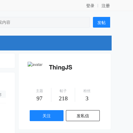
登录
注册
发帖
ThingJS
主题
帖子
粉丝
部
97
218
3
关注
发私信