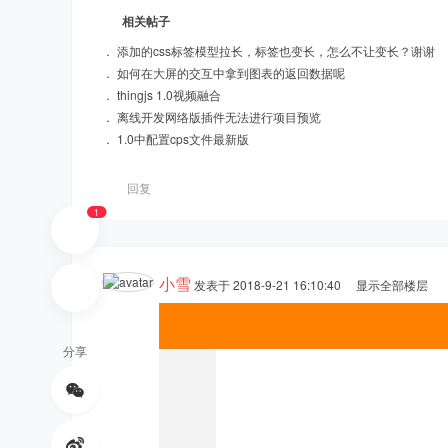
相关帖子
hi
．
添加的css标签模型拉长，标签也变长，怎么不让变长？谢谢
．
如何在大屏的交互中拿到图表的返回数据呢
．
thingjs 1.0视频融合
．
离线开发网络版插件无法进行项目预览
．
1.0中配置cps文件最新版
回复
1
ng
小雪
发表于 2018-9-21 16:10:40
显示全部楼层
分享
St