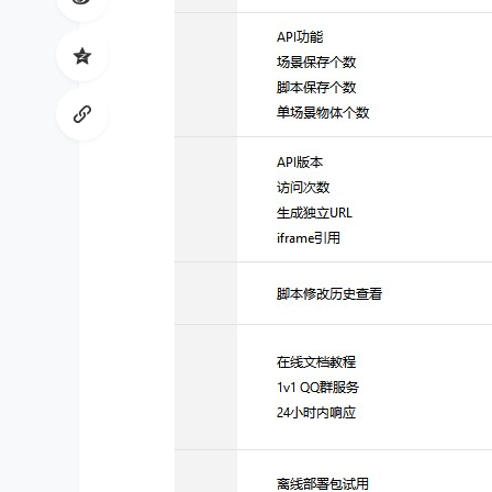
ud
io