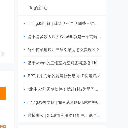
Ta的新帖
ThingJS问答 | 建筑学生自学哪些三维建模软件？
是不是多数人以为WebGL就是一个前端，所以好多招聘薪资还不如资深前端？
能否简单地说明三维引擎是怎么实现的？
举报
基于webgl的三维室内空间逻辑建模 ThingJS
PPT未来几年的发展趋势是向3D拓展吗？
“北斗人“的圆梦伙伴！优锘科技为星间链路提供技术支撑 ThingJS 3D 可视化
ThingJS教学帖 | 如何从道路BIM模型中提取出数据？
震撼来袭 | 3D城市应用双11钜惠，低至688元