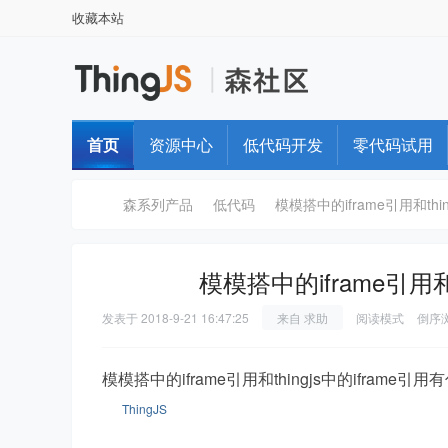
收藏本站
首页
资源中心
低代码开发
零代码试用
森系列产品
低代码
模模搭中的iframe引用和thin
模模搭中的iframe引用和
T
›
›
›
发表于
2018-9-21 16:47:25
来自 求助
阅读模式
倒序
模模搭中的iframe引用和thingjs中的iframe
ThingJS