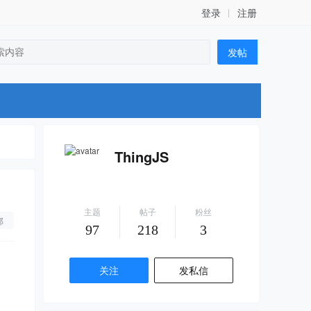
登录
注册
发帖
ThingJS
主题
帖子
粉丝
部
97
218
3
关注
发私信