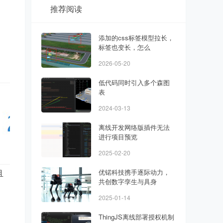
推荐阅读
添加的css标签模型拉长，
标签也变长，怎么
2026-05-20
低代码同时引入多个森图
表
2024-03-13
离线开发网络版插件无法
进行项目预览
2025-02-20
且
优锘科技携手逐际动力，
共创数字孪生与具身
2025-01-14
ThingJS离线部署授权机制