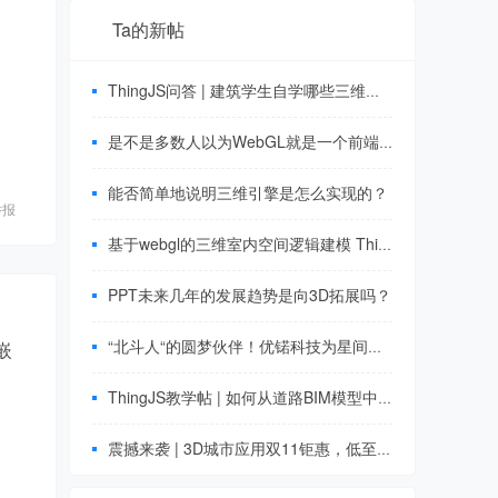
Ta的新帖
ThingJS问答 | 建筑学生自学哪些三维建模软件？
是不是多数人以为WebGL就是一个前端，所以好多招聘薪资还不如资深前端？
能否简单地说明三维引擎是怎么实现的？
举报
基于webgl的三维室内空间逻辑建模 ThingJS
PPT未来几年的发展趋势是向3D拓展吗？
“北斗人“的圆梦伙伴！优锘科技为星间链路提供技术支撑 ThingJS 3D 可视化
嵌
ThingJS教学帖 | 如何从道路BIM模型中提取出数据？
震撼来袭 | 3D城市应用双11钜惠，低至688元