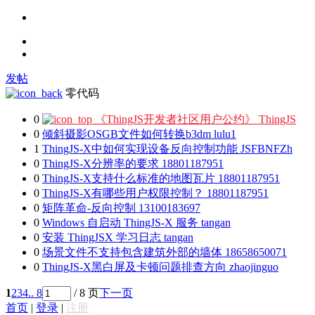
发帖
零代码
0
《ThingJS开发者社区用户公约》
ThingJS
0
倾斜摄影OSGB文件如何转换b3dm
lulu1
1
ThingJS-X中如何实现设备反向控制功能
JSFBNFZh
0
ThingJS-X分辨率的要求
18801187951
0
ThingJS-X支持什么标准的地图瓦片
18801187951
0
ThingJS-X有哪些用户权限控制？
18801187951
0
矩阵革命-反向控制
13100183697
0
Windows 自启动 ThingJS-X 服务
tangan
0
安装 ThingJSX 学习日志
tangan
0
场景文件不支持包含建筑外部的墙体
18658650071
0
ThingJS-X黑白屏及卡顿问题排查方向
zhaojinguo
1
2
3
4
.. 8
/ 8 页
下一页
首页
|
登录
|
注册