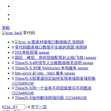
发帖
零代码
0
图表对接接口数据格式
张雨婷
0
零代码图表接口数据不生效的原因
张雨婷
0
DIX单机部署
tangan
0
园区、楼层、房间层级配置起止线(飞线)
tangan
0
ThingJS-X4环境导入台账数据相关说明
tangan
0
ThingJS-X 对接 WebSocket 本地服务
tangan
0
http-server 起 http、https 服务
tangan
0
ThingJS-X部署成功后如何实现单域和多域切换
15234496108
0
ThingJS-X同一个业务不同层级显示不同图表
15234496108
0
ThingJS-X如何解决跨域问题
15234496108
1
2
3
4
.. 8
/ 8 页
下一页